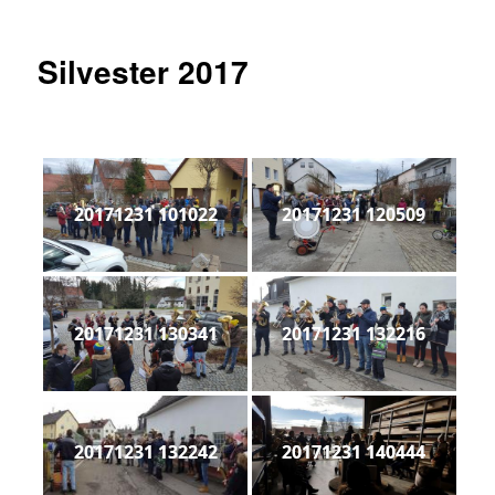
Silvester 2017
20171231 101022
20171231 120509
20171231 130341
20171231 132216
20171231 132242
20171231 140444