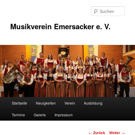
Zum
Inhalt
Such
wechseln
Musikverein Emersacker e. V.
Hauptmenü
Startseite
Neuigkeiten
Verein
Ausbildung
Termine
Galerie
Impressum
Beitragsnavigation
←
Zurück
Weiter
→