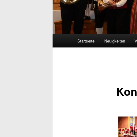
Hauptmenü
Startseite
Neuigkeiten
V
Kon