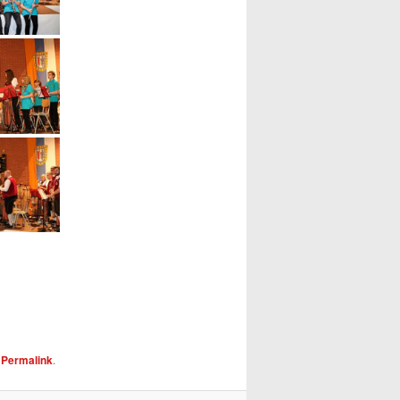
m
Permalink
.