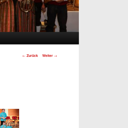
Beitragsnavigation
←
Zurück
Weiter
→