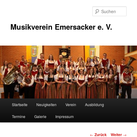
Zum
Inhalt
Such
wechseln
Musikverein Emersacker e. V.
Hauptmenü
Startseite
Neuigkeiten
Verein
Ausbildung
Termine
Galerie
Impressum
Beitragsnavigation
←
Zurück
Weiter
→