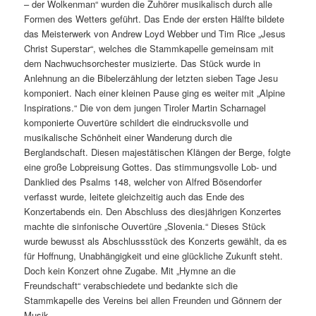
– der Wolkenman“ wurden die Zuhörer musikalisch durch alle
Formen des Wetters geführt. Das Ende der ersten Hälfte bildete
das Meisterwerk von Andrew Loyd Webber und Tim Rice „Jesus
Christ Superstar“, welches die Stammkapelle gemeinsam mit
dem Nachwuchsorchester musizierte. Das Stück wurde in
Anlehnung an die Bibelerzählung der letzten sieben Tage Jesu
komponiert. Nach einer kleinen Pause ging es weiter mit „Alpine
Inspirations.“ Die von dem jungen Tiroler Martin Scharnagel
komponierte Ouvertüre schildert die eindrucksvolle und
musikalische Schönheit einer Wanderung durch die
Berglandschaft. Diesen majestätischen Klängen der Berge, folgte
eine große Lobpreisung Gottes. Das stimmungsvolle Lob- und
Danklied des Psalms 148, welcher von Alfred Bösendorfer
verfasst wurde, leitete gleichzeitig auch das Ende des
Konzertabends ein. Den Abschluss des diesjährigen Konzertes
machte die sinfonische Ouvertüre „Slovenia.“ Dieses Stück
wurde bewusst als Abschlussstück des Konzerts gewählt, da es
für Hoffnung, Unabhängigkeit und eine glückliche Zukunft steht.
Doch kein Konzert ohne Zugabe. Mit „Hymne an die
Freundschaft“ verabschiedete und bedankte sich die
Stammkapelle des Vereins bei allen Freunden und Gönnern der
Musik.