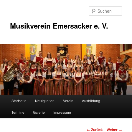
Zum
Inhalt
Such
wechseln
Musikverein Emersacker e. V.
Hauptmenü
Startseite
Neuigkeiten
Verein
Ausbildung
Termine
Galerie
Impressum
Beitragsnavigation
←
Zurück
Weiter
→