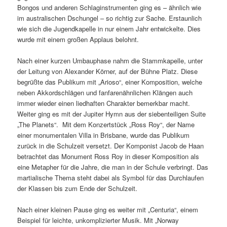
Bongos und anderen Schlaginstrumenten ging es – ähnlich wie
im australischen Dschungel – so richtig zur Sache. Erstaunlich
wie sich die Jugendkapelle in nur einem Jahr entwickelte. Dies
wurde mit einem großen Applaus belohnt.
Nach einer kurzen Umbauphase nahm die Stammkapelle, unter
der Leitung von Alexander Körner, auf der Bühne Platz. Diese
begrüßte das Publikum mit „Arioso“, einer Komposition, welche
neben Akkordschlägen und fanfarenähnlichen Klängen auch
immer wieder einen liedhaften Charakter bemerkbar macht.
Weiter ging es mit der Jupiter Hymn aus der siebenteiligen Suite
„The Planets“. Mit dem Konzertstück „Ross Roy“, der Name
einer monumentalen Villa in Brisbane, wurde das Publikum
zurück in die Schulzeit versetzt. Der Komponist Jacob de Haan
betrachtet das Monument Ross Roy in dieser Komposition als
eine Metapher für die Jahre, die man in der Schule verbringt. Das
martialische Thema steht dabei als Symbol für das Durchlaufen
der Klassen bis zum Ende der Schulzeit.
Nach einer kleinen Pause ging es weiter mit „Centuria“, einem
Beispiel für leichte, unkomplizierter Musik. Mit „Norway