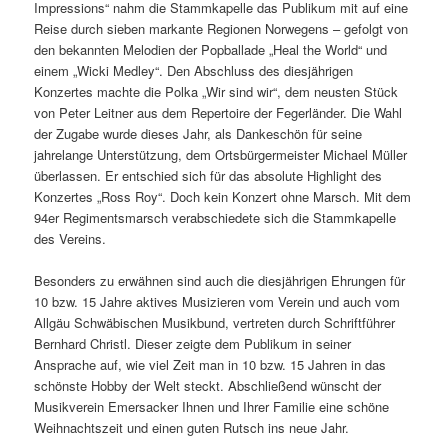
Impressions“ nahm die Stammkapelle das Publikum mit auf eine
Reise durch sieben markante Regionen Norwegens – gefolgt von
den bekannten Melodien der Popballade „Heal the World“ und
einem „Wicki Medley“. Den Abschluss des diesjährigen
Konzertes machte die Polka „Wir sind wir“, dem neusten Stück
von Peter Leitner aus dem Repertoire der Fegerländer. Die Wahl
der Zugabe wurde dieses Jahr, als Dankeschön für seine
jahrelange Unterstützung, dem Ortsbürgermeister Michael Müller
überlassen. Er entschied sich für das absolute Highlight des
Konzertes „Ross Roy“. Doch kein Konzert ohne Marsch. Mit dem
94er Regimentsmarsch verabschiedete sich die Stammkapelle
des Vereins.
Besonders zu erwähnen sind auch die diesjährigen Ehrungen für
10 bzw. 15 Jahre aktives Musizieren vom Verein und auch vom
Allgäu Schwäbischen Musikbund, vertreten durch Schriftführer
Bernhard Christl. Dieser zeigte dem Publikum in seiner
Ansprache auf, wie viel Zeit man in 10 bzw. 15 Jahren in das
schönste Hobby der Welt steckt. Abschließend wünscht der
Musikverein Emersacker Ihnen und Ihrer Familie eine schöne
Weihnachtszeit und einen guten Rutsch ins neue Jahr.