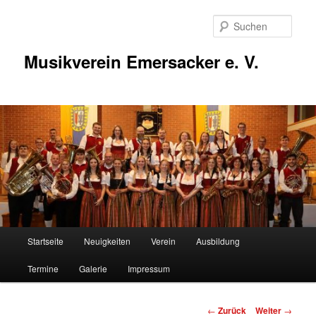
Zum
Inhalt
Such
wechseln
Musikverein Emersacker e. V.
Hauptmenü
Startseite
Neuigkeiten
Verein
Ausbildung
Termine
Galerie
Impressum
Beitragsnavigation
←
Zurück
Weiter
→