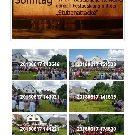
20180617 140646
20180617 151508
20180617 140921
20180617 141615
20180617 144221
20180617 174630