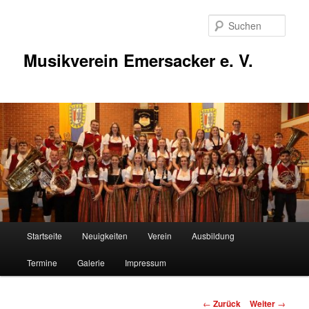
Zum
Inhalt
Such
wechseln
Musikverein Emersacker e. V.
Hauptmenü
Startseite
Neuigkeiten
Verein
Ausbildung
Termine
Galerie
Impressum
Beitragsnavigation
←
Zurück
Weiter
→