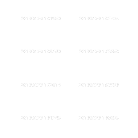
20190529 181950
20190529 182704
20190529 183540
20190529 172858
20190529 172614
20190529 185959
20190529 191245
20190529 190655