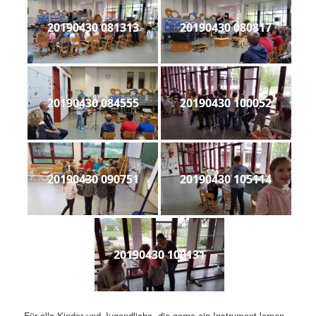
20190430 081313
20190430 080817
20190430 084555
20190430 100052
20190430 090751
20190430 105114
20190430 100131
Für alle Kinder und Jugendliche, die gerne ein Instrument lernen