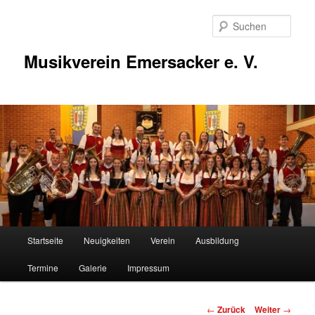
Zum
Inhalt
Such
wechseln
Musikverein Emersacker e. V.
Hauptmenü
Startseite
Neuigkeiten
Verein
Ausbildung
Termine
Galerie
Impressum
Beitragsnavigation
←
Zurück
Weiter
→