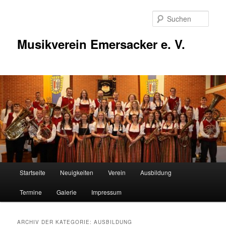
Zum
Zum
Inhalt
sekundären
Such
wechseln
Inhalt
wechseln
Musikverein Emersacker e. V.
Hauptmenü
Startseite
Neuigkeiten
Verein
Ausbildung
Termine
Galerie
Impressum
ARCHIV DER KATEGORIE:
AUSBILDUNG