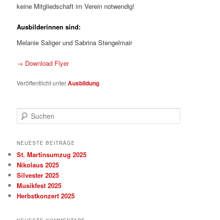
keine Mitgliedschaft im Verein notwendig!
Ausbilderinnen sind:
Melanie Saliger und Sabrina Stengelmair
→ Download Flyer
Veröffentlicht unter
Ausbildung
S
u
c
h
NEUESTE BEITRÄGE
e
St. Martinsumzug 2025
n
Nikolaus 2025
Silvester 2025
Musikfest 2025
Herbstkonzert 2025