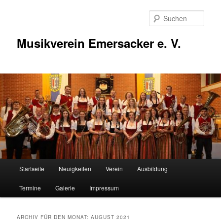
Zum
Zum
Inhalt
sekundären
Such
wechseln
Inhalt
wechseln
Musikverein Emersacker e. V.
Hauptmenü
Startseite
Neuigkeiten
Verein
Ausbildung
Termine
Galerie
Impressum
ARCHIV FÜR DEN MONAT:
AUGUST 2021